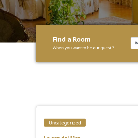
Find a Room
When you want to be our guest ?
Uncategorized