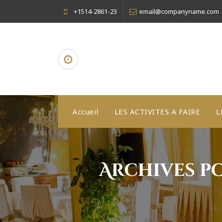
Aller
+1514-2861-23
email@companyname.com
au
contenu
Accueil
LES ACTIVITES A FAIRE
L
Archives p