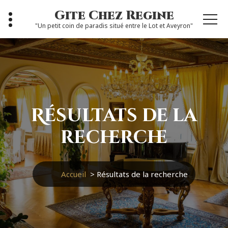
Aller
Gite Chez Regine
au
"Un petit coin de paradis situé entre le Lot et Aveyron"
contenu
Résultats de la
recherche
Accueil
>
Résultats de la recherche